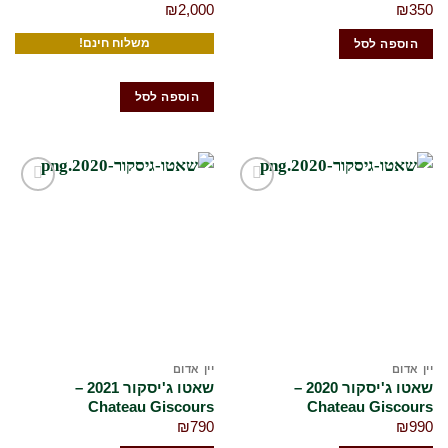
₪
2,000
₪
350
משלוח חינם!
הוספה לסל
הוספה לסל
הוסף
הוסף
לרשימת
לרשימת
המשאלות
המשאלות
שלי
שלי
יין אדום
יין אדום
שאטו ג'יסקור 2020 –
שאטו ג'יסקור 2021 –
Chateau Giscours
Chateau Giscours
₪
790
₪
990