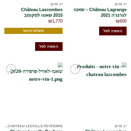
יין אדום
יין אדום
Château Lagrange – שאטו
Château Lascombes
לגרנג'ה 2021
2015 שאטו לסקומב
₪
1,770
₪
600
משלוח חינם!
הוספה לסל
הוספה לסל
הוסף
הוסף
לרשימת
לרשימת
המשאלות
המשאלות
שלי
שלי
יין אדום
CHATEAU LEOVILLE POYFERRE שאטו לאוויל פויפרה