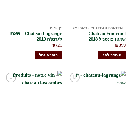
CHATEAU FONTENIL - שאטו פונטניל
יין אדום
Chateau Fontennil
Château Lagrange – שאטו
שאטו פונטניל 2018
לגרנג'ה 2019
₪
720
₪
399
הוספה לסל
הוספה לסל
הוסף
הוסף
לרשימת
לרשימת
המשאלות
המשאלות
שלי
שלי