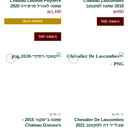
Chateau Leoville Poyferre
Château Lascombes
2018 שאטו לסקומב
שאטו לאוויל פויפירה 2020
₪
1,490
₪
990
משלוח חינם!
הוספה לסל
הוספה לסל
הוסף
הוסף
לרשימת
לרשימת
המשאלות
המשאלות
שלי
שלי
יין אדום
יין אדום
Chevalier De Lascombes
שאטו ג'יסקור 2015 –
שבלייר דה לסקומב 2021
Chateau Giscours