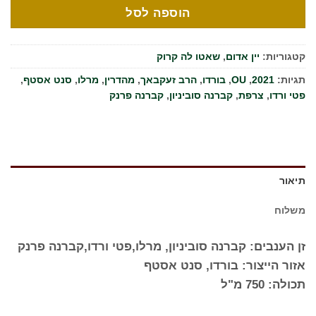
הוספה לסל
קטגוריות:
יין אדום
,
שאטו לה קרוק
תגיות:
2021
,
OU
,
בורדו
,
הרב זעקבאך
,
מהדרין
,
מרלו
,
סנט אסטף
,
פטי ורדו
,
צרפת
,
קברנה סוביניון
,
קברנה פרנק
תיאור
משלוח
זן הענבים: קברנה סוביניון, מרלו,פטי ורדו,קברנה פרנק
אזור הייצור: בורדו, סנט אסטף
תכולה: 750 מ"ל