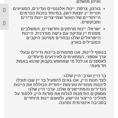
ואיזון מושלם.
בורגון, צרפת
: יינות אלגנטיים ועדינים, המציעים
הפעל
חוויית יין יוצאת דופן, במיוחד בזכות הכרמים
הייחודיים של האזור שמייצרים יינות נדירים
ומבוקשים.
מתג ג
ישראל
: יינות מרתקים וחדשניים, המשלבים
מסורת יין עתיקה עם גישה מודרנית. היינות
הישראלים שלנו נבחרים ממיטב היקבים
המובילים בארץ.
בנוסף ליינות, אנו מתמחים ביינות נדירים ובעלי
ערך אספני, המתאימים לאירועים מיוחדים,
לאספנים או לכל מי שמחפש בקבוק שהוא באמת
חד פעמי.
בר היין וערבי היין שלנו:
לצד חנות היין, אנו גאים להפעיל בר יין שבו תוכלו
ליהנות מחוויית טעימות ייחודית הכוללת את היינות
הנדירים והמתיישנים שלנו. ערבי היין שלנו
מספקים הזדמנות לגלות את סודות היין, ללמוד על
תהליכי הייצור והיישון, ולטעום יינות מיוחדים
בסביבה אינטימית ומהנה.