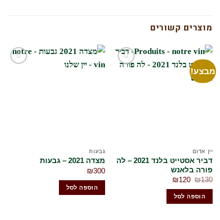
מוצרים קשורים
בצע!
הוסף
הוסף
לרשימת
לרשימת
המשאלות
המשאלות
שלי
שלי
ין אדום
גבעות
יי
דביר אסטייט בלנד 2021 – לה
שא
מצדה 2021 – גבעות
ורה בלאנש
רזר
₪
300
המחיר
המחיר
00
₪
120
₪
13
המקורי
הנוכחי
הוספה לסל
היה:
הוא:
הוספה לסל
₪120.
₪130.