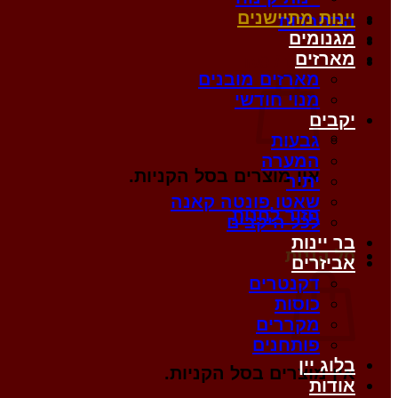
יינות מתיישנים
התחברות
מגנומים
מארזים
סל קניות /
0
₪
מארזים מובנים
מנוי חודשי
יקבים
גבעות
המערה
אין מוצרים בסל הקניות.
יתיר
שאטו פונטה קאנה
חזור לחנות
לכל היקבים
בר יינות
סל קניות
אביזרים
דקנטרים
כוסות
מקררים
פותחנים
בלוג יין
אין מוצרים בסל הקניות.
אודות