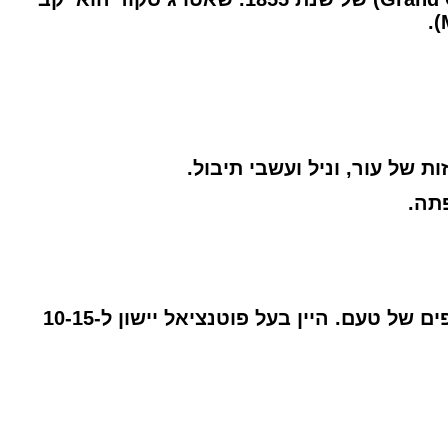
ת של עור, וניל ועשבי תיבול.
תה.
התיישן במשך 18 חודשים בחביות עץ אלון צרפתי, מתוכן 50% חדשות, מה שמעניק עומק ורבדים נוספים של טעם. היין בעל פוטנציאל יישון ל-10-15