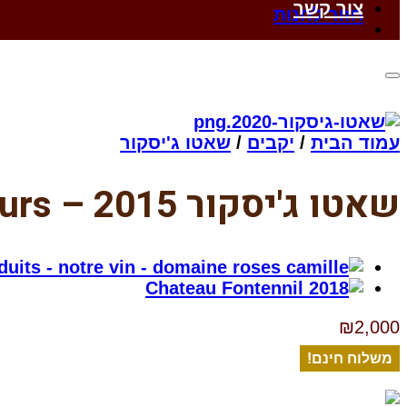
צור קשר
חזור לחנות
עמוד הבית
/
יקבים
/
שאטו ג'יסקור
שאטו ג'יסקור 2015 – Chateau Giscours
₪
2,000
משלוח חינם!