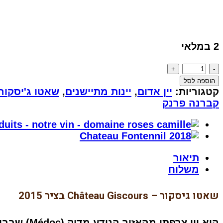
2 במלאי
כמות
של
הוספה לסל
שאטו
קטגוריות:
יין אדום
,
יינות מתיישנים
,
שאטו ג'יסקור
ג'יסקור
קברנה פרנק
2015
-
Chateau
Giscours
תיאור
משלוח
שאטו גיסקור – Château Giscours בציר 2015