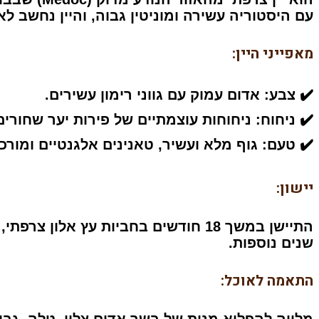
עם היסטוריה עשירה ומוניטין גבוה, והיין נחשב לאחד מ
מאפייני היין:
✔️
צבע:
אדום עמוק עם גווני רימון עשירים.
✔️
ניחוח:
ניחוחות עוצמתיים של פירות יער שחורים, 
✔️
טעם:
גוף מלא ועשיר, טאנינים אלגנטיים ומורכ
יישון:
שנים נוספות.
התאמה לאוכל:
מלווה להפליא מנות של בשר אדום צלוי, טלה, גבינ