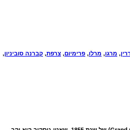
ין
,
מרגו
,
מרלו
,
פרימיום
,
צרפת
,
קברנה סוביניון
,
הוא יין צרפתי מהאזור הנודע מדוק (Médoc) שבבורדו, והוא מסווג כיין גרנד קרו קלאסה (Grand Cru Classé) של שנת 1855. שאטו גיסקור הוא יקב