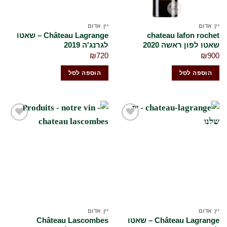
יין אדום
יין אדום
chateau lafon rochet
Château Lagrange – שאטו
שאטו לפון ראשה 2020
לגרנג'ה 2019
₪
720
₪
900
הוספה לסל
הוספה לסל
הוסף
הוסף
לרשימת
לרשימת
המשאלות
המשאלות
שלי
שלי
יין אדום
יין אדום
Château Lagrange – שאטו
Château Lascombes