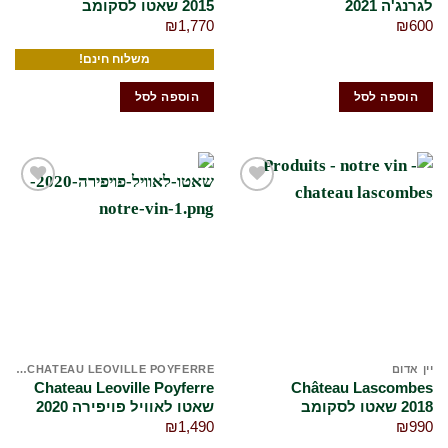
לגרנג'ה 2021
2015 שאטו לסקומב
₪
1,770
₪
600
משלוח חינם!
הוספה לסל
הוספה לסל
הוסף
הוסף
לרשימת
לרשימת
המשאלות
המשאלות
שלי
שלי
יין אדום
CHATEAU LEOVILLE POYFERRE שאטו לאוויל פויפרה
Chateau Leoville Poyferre
Château Lascombes
2018 שאטו לסקומב
שאטו לאוויל פויפירה 2020
₪
1,490
₪
990