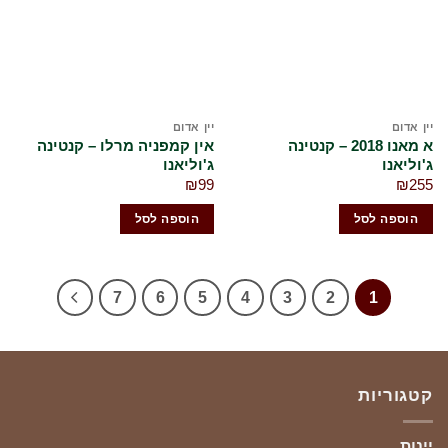
שלי
שלי
יין אדום
יין אדום
א מאנו 2018 – קנטינה
אין קמפניה מרלו – קנטינה
ג'וליאנו
ג'וליאנו
₪
99
₪
255
הוספה לסל
הוספה לסל
7
6
5
4
3
2
1
קטגוריות
יינות