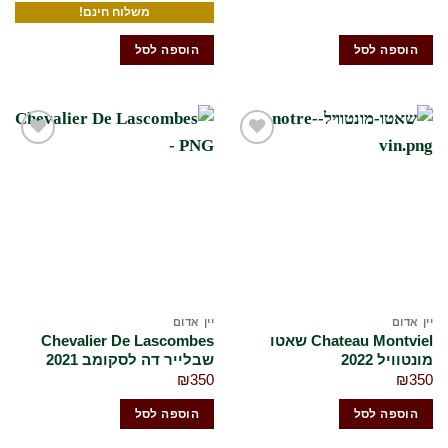
משלוח חינם!
הוספה לסל
הוספה לסל
הוסף
הוסף
לרשימת
לרשימת
המשאלות
המשאלות
שלי
שלי
יין אדום
יין אדום
Chateau Montviel שאטו
Chevalier De Lascombes
מונטוויל 2022
שבלייר דה לסקומב 2021
₪
350
₪
350
הוספה לסל
הוספה לסל