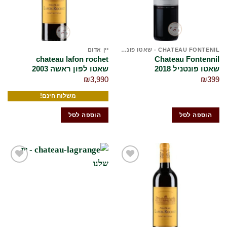
CHATEAU FONTENIL - שאטו פונטניל
יין אדום
chateau lafon rochet
Chateau Fontennil
שאטו פונטניל 2018
שאטו לפון ראשה 2003
₪
3,990
₪
399
משלוח חינם!
הוספה לסל
הוספה לסל
הוסף
הוסף
לרשימת
לרשימת
המשאלות
המשאלות
שלי
שלי