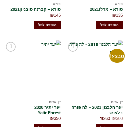
טורא
טורא
טורא – מרלו2021
טורא – קברנה סובניון2021
₪
145
₪
135
הוספה לסל
הוספה לסל
מבצע!
הוסף
הוסף
לרשימת
לרשימת
המשאלות
המשאלות
שלי
שלי
יין אדום
יין אדום
יער הלבנון 2021 – לה פורה
יער יתיר 2020
בלאנש
Yatir Forest
המחיר
המחיר
₪
390
₪
260
₪
300
המקורי
הנוכחי
היה:
הוא: