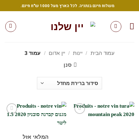
Ski
משלוח חינם בנתניה. לכל הארץ מעל 1000 ש"ח חינם.
t
conten
עמוד הבית
/
יינות
/
יין אדום
/
עמוד 3
סנן
הוסף
הוסף
לרשימת
לרשימת
המשאלות
המשאלות
שלי
שלי
המלאי אזל