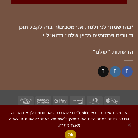
*בהרשמתי לניוזלטר, אני מסכים/ה בזה לקבל תוכן
ודיוורים פרסומיים מ"יין שלנו" בדוא"ל !
הרשתות "שלנו"
Visa
MasterCard
Google
Discover
Dinners
Apple
2
2
Pay
Club
Pay
אנו משתמשים בקובצי Cookie כדי להבטיח שאנו נותנים לך את החוויה
Copyright 2026 ©
Notre Vin
| Made with 💙 by
הטובה ביותר באתר שלנו. אם תמשיך להשתמש באתר זה אנו נניח שאתה
! - אזהרה: צריכה מופרזת של אלכוהול מסכנת
MIRACLES
מאשר את זה.
חיים ומזיקה לבריאות
Ok