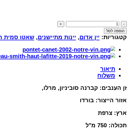
כמות
של
הוספה לסל
שאטו
קטגוריות:
יין אדום
,
יינות מתיישנים
,
שאטו סמית הו
סמית
הו
לאפיט
-
תיאור
Chateau
משלוח
Smith
Haut
זן הענבים: קברנה סוביניון, מרלו,
Lafitte
1995
אזור הייצור: בורדו
ארץ: צרפת
תכולה: 750 מ"ל