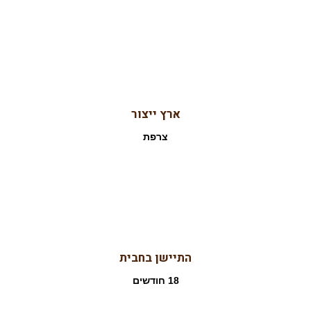
ארץ ייצור
צרפת
התיישן בחבית
18 חודשים