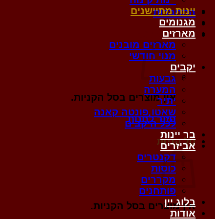
יינות מתיישנים
התחברות
מגנומים
מארזים
סל קניות /
0
₪
מארזים מובנים
מנוי חודשי
יקבים
גבעות
המערה
אין מוצרים בסל הקניות.
יתיר
שאטו פונטה קאנה
חזור לחנות
לכל היקבים
בר יינות
סל קניות
אביזרים
דקנטרים
כוסות
מקררים
פותחנים
בלוג יין
אין מוצרים בסל הקניות.
אודות