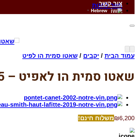
צור קשר
חזור לחנות
Hebrew
▼
עמוד הבית
/
יקבים
/
שאטו סמית הו לפיט
שאטו סמית הו לאפיט – Chateau Smith Haut Lafitte 1995
6,200
₪
משלוח חינם!