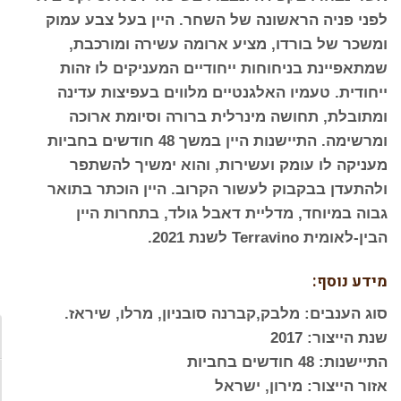
לפני פניה הראשונה של השחר. היין בעל צבע עמוק
ומשכר של בורדו, מציע ארומה עשירה ומורכבת,
שמתאפיינת בניחוחות ייחודיים המעניקים לו זהות
ייחודית. טעמיו האלגנטיים מלווים בעפיצות עדינה
ומתובלת, תחושה מינרלית ברורה וסיומת ארוכה
ומרשימה. התיישנות היין במשך 48 חודשים בחביות
מעניקה לו עומק ועשירות, והוא ימשיך להשתפר
ולהתעדן בבקבוק לעשור הקרוב. היין הוכתר בתואר
גבוה במיוחד, מדליית דאבל גולד, בתחרות היין
הבין-לאומית Terravino לשנת 2021.
מידע נוסף:
סוג הענבים: מלבק,קברנה סובניון, מרלו, שיראז.
שנת הייצור: 2017
הפע
התיישנות: 48 חודשים בחביות
אזור הייצור: מירון, ישראל
מתג