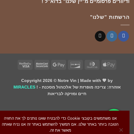
ודיוורים פרסומיים מ"יין שלנו" בדוא"ל !
הרשתות "שלנו"
Visa
MasterCard
Google
Discover
Dinners
Apple
2
2
Pay
Club
Pay
Copyright 2026 ©
Notre Vin
| Made with 💙 by
! - אזהרה: צריכה מופרזת של אלכוהול מסכנת
MIRACLES
חיים ומזיקה לבריאות
אנו משתמשים בקובצי Cookie כדי להבטיח שאנו נותנים לך את החוויה
הטובה ביותר באתר שלנו. אם תמשיך להשתמש באתר זה אנו נניח שאתה
מאשר את זה.