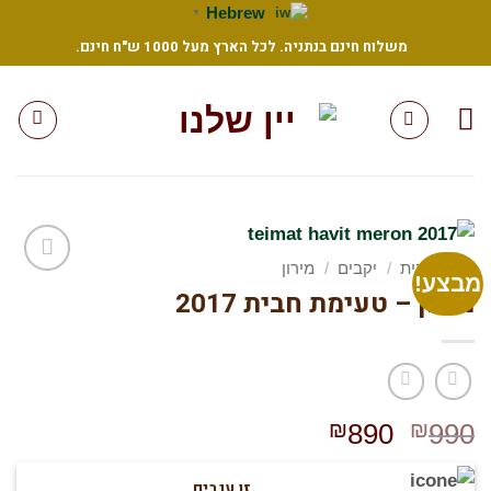
Sk
Hebrew
▼
משלוח חינם בנתניה. לכל הארץ מעל 1000 ש"ח חינם.
conte
עמוד הבית
/
יקבים
/
מירון
בצע!
מירון – טעימת חבית 2017
הוסף
לרשימת
המשאלות
שלי
המחיר
המחיר
₪
890
₪
990
המקורי
הנוכחי
היה:
הוא:
זן ענבים