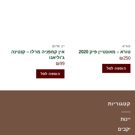
לרשימת
לרשימת
המשאלות
המשאלות
שלי
שלי
ורא
יין אדום
גב
אין קמפניה מרלו – קנטינה
ורא – מאונטיין פיק 2020
ג'וליאנו
גב
₪
25
65
₪
99
הוספה לסל
הוספה לסל
קטגוריות
יינות
יקבים