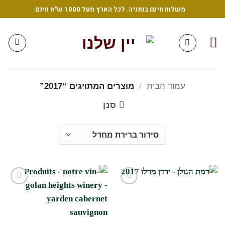
Ski
משלוח חינם בנתניה. לכל הארץ מעל 1000 ש"ח חינם.
t
conten
עמוד הבית
/
מוצרים המתויגים “2017”
סנן
הוסף
הוסף
לרשימת
לרשימת
המשאלות
המשאלות
שלי
שלי