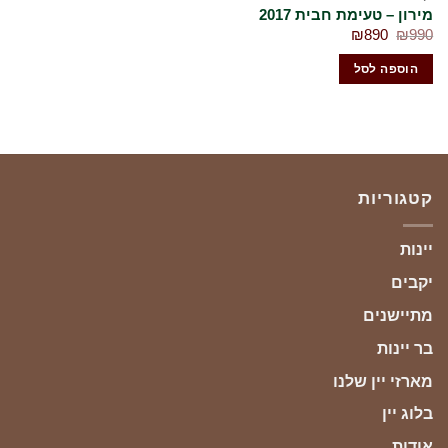
מירון – טעימת חבית 2017
המחיר
המחיר
₪
890
₪
990
המקורי
הנוכחי
היה:
הוא:
הוספה לסל
₪890.
₪990.
קטגוריות
יינות
יקבים
מתיישנים
בר יינות
מארזי יין שלנו
בלוג יין
אודות