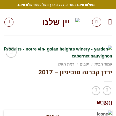
Sk
משלוח חינם בנתניה. לכל הארץ מעל 1000 ש"ח חינם.
conte
הוסף
עמוד הבית
/
יקבים
/
רמת הגולן
לרשימת
ירדן קברנה סוביניון – 2017
המשאלות
שלי
₪
390
זן ענבים