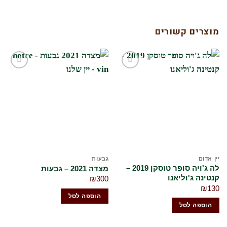
מוצרים קשורים
הוסף
הוסף
לרשימת
לרשימת
המשאלות
המשאלות
שלי
שלי
ין אדום
גבעות
יי
לה ג'ויה סופר טוסקן 2019 –
שא
מצדה 2021 – גבעות
נטינה ג'וליאנו
רזר
₪
300
50
₪
13
הוספה לסל
הוספה לסל