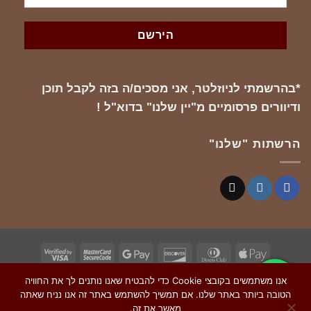
*בהרשמתי לניוזלטר, אני מסכים/ה בזה לקבל תוכן
ודיוורים פרסומיים מ"יין שלנו" בדוא"ל !
הרשתות "שלנו"
Visa
MasterCard
Google
Discover
Dinners
Apple
2
2
Pay
Club
Pay
אנו משתמשים בקובצי Cookie כדי להבטיח שאנו נותנים לך את החוויה
Copyright 2026 ©
Notre Vin
| Made with 💙 by
הטובה ביותר באתר שלנו. אם תמשיך להשתמש באתר זה אנו נניח שאתה
! - אזהרה: צריכה מופרזת של אלכוהול מסכנת
MIRACLES
מאשר את זה.