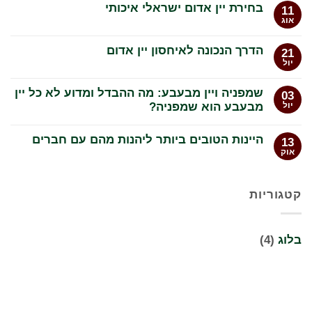
בחירת יין אדום ישראלי איכותי
11
אוג
אין
תגובות
על
הדרך הנכונה לאיחסון יין אדום
21
בחירת
יין
יול
אין
אדום
תגובות
ישראלי
על
איכותי
שמפניה ויין מבעבע: מה ההבדל ומדוע לא כל יין
03
הדרך
הנכונה
מבעבע הוא שמפניה?
יול
לאיחסון
אין
יין
תגובות
אדום
היינות הטובים ביותר ליהנות מהם עם חברים
13
על
שמפניה
אוק
אין
ויין
תגובות
מבעבע:
על
מה
היינות
ההבדל
קטגוריות
הטובים
ומדוע
ביותר
לא
ליהנות
כל
מהם
יין
עם
בלוג
(4)
מבעבע
חברים
הוא
שמפניה?