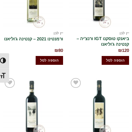
יין לבן
יין לבן
ביאנקו טוסקנו IGT ורנצ'יה –
ורמנטינו 2021 – קנטינה ג'וליאנו
קנטינה ג'וליאנו
₪
80
₪
120
הוספה לסל
הוספה לסל
הפעל/
מתג ג
הוסף
הוסף
לרשימת
לרשימת
המשאלות
המשאלות
שלי
שלי