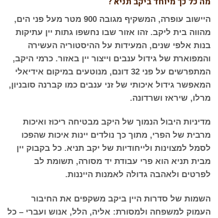
מה כל כך מיוחד ביקב תניא ?
היישוב עופרה, המשקיף מגובה 900 מטר מעל פני הים,
מהווה בית ליקב. זהו אזור שבו נחשפו גתות יין עתיקות
בנות אלפי שנים, המעידות על ההיסטוריה העשירה
והמפוארת של גידול ענבים וייצור יין באזור. כרמי היקב,
המתפרשים על פני 32 דונם, מנוטעים במיקום אידיאלי
המאפשר גידול איכותי של זני ענבים כמו קברנה סובניון,
מרלו, שיראז ושרדונה.
מדיניות היבול הנמוך של היקב מבטיחה ריכוז ואיכות
מרבית של הפרי, מתוך כך נולדים יינות איכות שהפכו
לסמל למצוינות ולייחודיות של יקב תניא. כל בקבוק יין
מבית תניא הוא פרי עבודת יד מסורה, תשומת לב
לפרטים ולאהבה גדולה לאמנות הייננות.
השמות של סדרות היין ביקב משקפים את החיבור
העמוק למשפחה ולמסורת: אליה, הלל, אנוש ועברי – כל