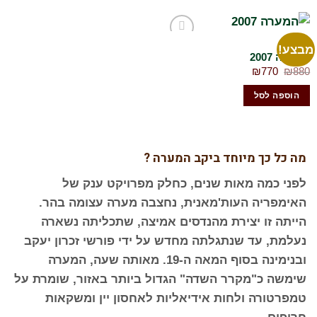
המערה
בצע!
הוסף
המערה 2007
לרשימת
המחיר
המחיר
₪
770
₪
880
המשאלות
המקורי
הנוכחי
שלי
היה:
הוא:
הוספה לסל
₪770.
₪880.
מה כל כך מיוחד ביקב המערה ?
לפני כמה מאות שנים, כחלק מפרויקט ענק של
האימפריה העות'מאנית, נחצבה מערה עצומה בהר.
הייתה זו יצירת מהנדסים אמיצה, שתכליתה נשארה
נעלמת, עד שנתגלתה מחדש על ידי פורשי זכרון יעקב
ובנימינה בסוף המאה ה-19. מאותה שעה, המערה
שימשה כ"מקרר השדה" הגדול ביותר באזור, שומרת על
טמפרטורה ולחות אידיאליות לאחסון יין ומשקאות
חריפים.