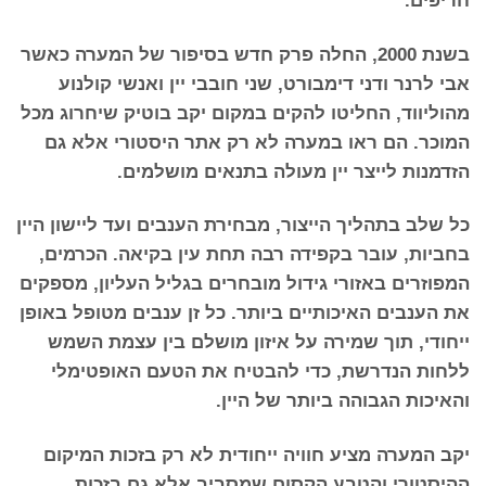
בשנת 2000, החלה פרק חדש בסיפור של המערה כאשר
אבי לרנר ודני דימבורט, שני חובבי יין ואנשי קולנוע
מהוליווד, החליטו להקים במקום יקב בוטיק שיחרוג מכל
המוכר. הם ראו במערה לא רק אתר היסטורי אלא גם
הזדמנות לייצר יין מעולה בתנאים מושלמים.
כל שלב בתהליך הייצור, מבחירת הענבים ועד ליישון היין
בחביות, עובר בקפידה רבה תחת עין בקיאה. הכרמים,
המפוזרים באזורי גידול מובחרים בגליל העליון, מספקים
את הענבים האיכותיים ביותר. כל זן ענבים מטופל באופן
ייחודי, תוך שמירה על איזון מושלם בין עצמת השמש
ללחות הנדרשת, כדי להבטיח את הטעם האופטימלי
והאיכות הגבוהה ביותר של היין.
יקב המערה מציע חוויה ייחודית לא רק בזכות המיקום
ההיסטורי והטבע הקסום שמסביב אלא גם בזכות