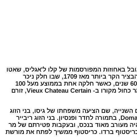
גובל באחוזות המפורסמות של קלו ל'אגליס, שאטו
רוז'ה, לה ויולט ולה קרויה דה גיי. עם גודל כרם של 1 דונם, הגפנים קדומות ל"הכפור הגדול של 1956" (הבציר הקר ביותר מאז 1709, שבו חלק ניכר
מבורדו נשתל מחדש). הרכב הכרם הוא כ-95% מרלו ו-5% קברנה פרנק. הגיל הממוצע של הגפנים הוא 60 שנים, כאשר חלקה אחת בממוצע מעל 100
שנים. האדמה מורכבת בעיקר מחימר כחול, וכן מחצץ צהוב ושחור עם מרבצי ברזל. הווריד הזה של חימר כחול מקורו ב- Vieux Chateau Certain, זורם
השנייה, שם הציעה משפחתו של גיסו, בני הזוג
ריבייר, להעביר את גברת קאזמאז'ו ובנה לפומרול ולסייע בתחזוקת האחוזה, שנקראה אז Domaine du Castel, בתמורה לחדר ופנסיון. בני הזוג ריבייר
את האחוזה לבנו של קאזמז'ו, מכיוון שהם עצמם היו חשוכי ילדים. צעיר זה בן 15 אכן היה מעורב מאוד בנכס, ובעקבות פטירתם של מר
, כריסטוף ברדו. כריסטוף ממשיך לפתח את מורשת