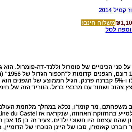
ז קמיל 2014
1,1
₪
משלוח חינם!
וספה לסל
ל פני הכינויים של פומרול וללנד-דה-פומרול. הוא 
ב משפחתם, מר קזמז'ו, נכלא במהלך מלחמת העולם 
התכוונו להשאיר 
 רוברט קאזמז'ו, סבו של היינן הנוכחי של הדומיין