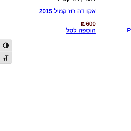
אקו דה רוז קמיל 2015
₪
600
הוספה לסל
הפעל/כ
מתג גו