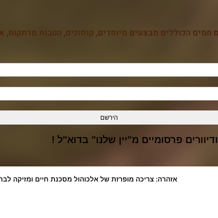
 חמים הכוללים מבצעים מיוחדים, קופונים, הטבות מרתקות, אי
יוורים פרסומיים מ"יין שלנו" בדוא"ל !
! - אזהרה: צריכה מופרזת של אלכוהול מסכנת חיים ומזיקה לבר