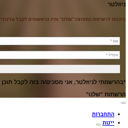
ניוזלטר
היכנסו לרשימת התפוצה "שלנו" והיו הראשונים לקבל עדכונים
*בהרשמתי לניוזלטר, אני מסכים/ה בזה לקבל תוכן וד
הרשתות "שלנו"
Apple
Dinners
Pay
התחברות
Discover
Club
Google
יינות
MasterCard
Pay