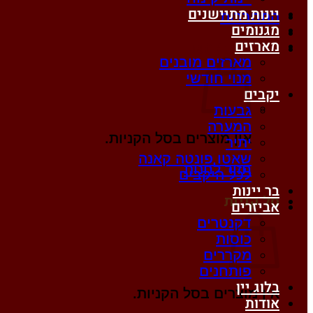
יינות מתיישנים
התחברות
מגנומים
מארזים
סל קניות /
0
₪
מארזים מובנים
מנוי חודשי
יקבים
גבעות
המערה
אין מוצרים בסל הקניות.
יתיר
שאטו פונטה קאנה
חזור לחנות
לכל היקבים
בר יינות
סל קניות
אביזרים
דקנטרים
כוסות
מקררים
פותחנים
בלוג יין
אין מוצרים בסל הקניות.
אודות