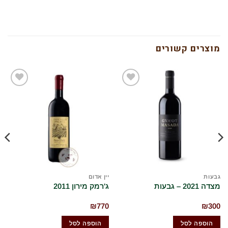
מוצרים קשורים
הוסף
הוסף
לרשימת
לרשימת
המשאלות
המשאלות
שלי
שלי
גבעות
יין אדום
יי
מצדה 2021 – גבעות
ג'רמק מירון 2011
ב
5
₪
770
₪
300
הוספה לסל
הוספה לסל