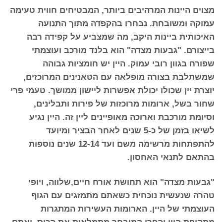
מצוים היינות המרהיבים ביותר, המבטיחים חווית טעימה
עמוקה ומשובחת. נבחרו בהקפדה מתוך התנועה
האיכותית ביינות היקב, מה שמצביע על קפידה רבה
בייצורם. "גבעות מצדה" הוא בלנד מורכב ועוצמתי
שפורח בגוון רובי עמוק. היין יש חומציות גבוהה
שמשתלבת בצורה מופלאה עם הטאנינים המרוכזים,
יוצרת יין שכולו יכולת אפשרות ליישון ממושך. טעמי פרי
שחור בשל, ארומות מרוכזות של פירות ותבלינים,
וסיומת מורכבת וארוכה מאופיינים ליין זה. היין נגיע
לשיאו בזמן של כ-5 שנים לאחר הבציר ומיועד
להתפתחות מרשימה משם ועד 12-14 שנים נוספות
בהתאם לתנאי האחסון.
"גבעות מצדה" הוא תחושת אורח חיים,שלווה, ויופי
טהרה שנעשית נוכחית כשאתם מתמזגים עם הגוף
העוצמתי של היין. הארומות העשירות המתגרות