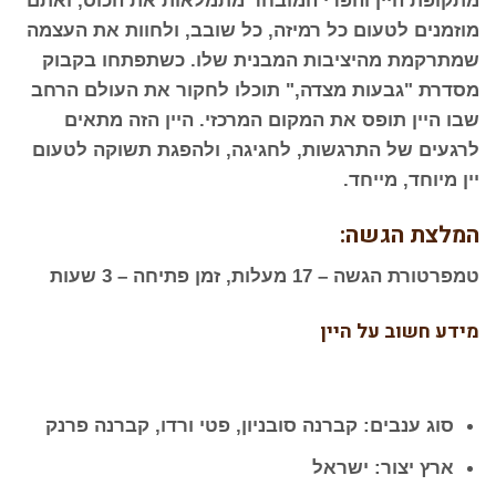
מתקופת היין והפרי המובחר מתמלאות את הכוס, ואתם
מוזמנים לטעום כל רמיזה, כל שובב, ולחוות את העצמה
שמתרקמת מהיציבות המבנית שלו. כשתפתחו בקבוק
מסדרת "גבעות מצדה," תוכלו לחקור את העולם הרחב
שבו היין תופס את המקום המרכזי. היין הזה מתאים
לרגעים של התרגשות, לחגיגה, ולהפגת תשוקה לטעום
יין מיוחד, מייחד.
המלצת הגשה:
טמפרטורת הגשה – 17 מעלות, זמן פתיחה – 3 שעות
מידע חשוב על היין
סוג ענבים: קברנה סובניון, פטי ורדו, קברנה פרנק
ארץ יצור: ישראל