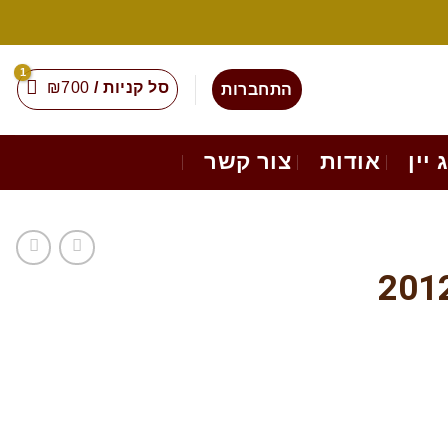
סל קניות /
700
₪
התחברות
 יין
אודות
צור קשר