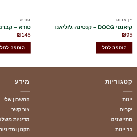
יין אדום
טורא
קיאנטי DOCG – קנטינה ג'וליאנו
טורא – קברנה ס
₪
145
₪
95
הוספה לסל
הוספה לסל
קטגוריות
מידע
יינות
החשבון שלי
יקבים
צור קשר
מתיישנים
מדיניות משלו
בר יינות
תקנון ומדיניו