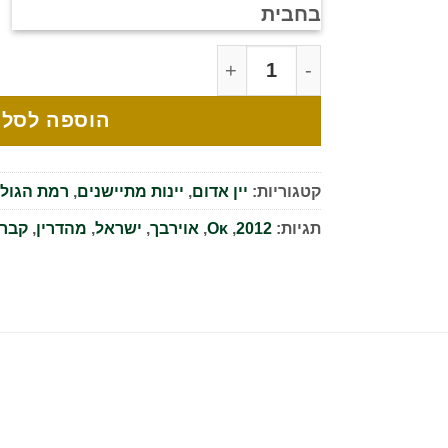
כמות של ירדן קברנה סובניון - 2012
הוספה לסל
קטגוריות:
יין אדום
,
יינות מתיישנים
,
רמת הגולן
תגיות:
2012
,
Oκ
,
אוירבך
,
ישראל
,
מהדרין
,
קברנ