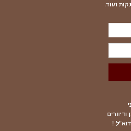
קות ועוד.
י
ודיוורים
דוא"ל !