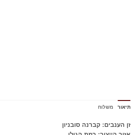
תיאור
משלוח
זן הענבים: קברנה סובניון
אזור הייצור: רמת הגולן