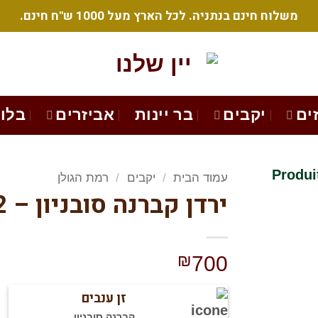
משלוח חינם בנתניה. לכל הארץ מעל 1000 ש"ח חינם.
ים
יקבים
בר יינות
אביזרים
בלוג
עמוד הבית
/
יקבים
/
רמת הגולן
ירדן קברנה סובניון – 2012
הוסף
לרשימת
המשאלות
₪
700
שלי
זן ענבים
קברנה סובניון