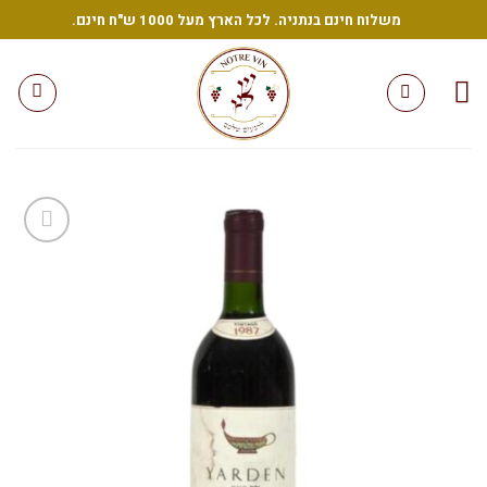
Sk
משלוח חינם בנתניה. לכל הארץ מעל 1000 ש"ח חינם.
conte
הוסף
לרשימת
המשאלות
שלי