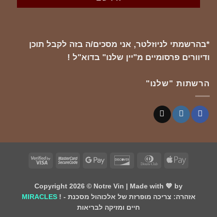
*בהרשמתי לניוזלטר, אני מסכים/ה בזה לקבל תוכן
ודיוורים פרסומיים מ"יין שלנו" בדוא"ל !
הרשתות "שלנו"
Visa
MasterCard
Google
Discover
Dinners
Apple
2
2
Pay
Club
Pay
Copyright 2026 ©
Notre Vin
| Made with 💙 by
! - אזהרה: צריכה מופרזת של אלכוהול מסכנת
MIRACLES
חיים ומזיקה לבריאות