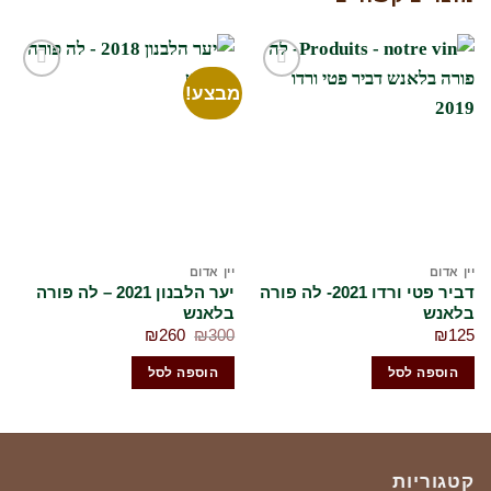
מבצע!
הוסף
הוסף
לרשימת
לרשימת
המשאלות
המשאלות
שלי
שלי
ין אדום
יין אדום
גב
דביר פטי ורדו 2021- לה פורה
יער הלבנון 2021 – לה פורה
לאנש
בלאנש
– 
המחיר
המחיר
65
₪
260
₪
300
₪
12
המקורי
הנוכחי
היה:
הוא:
הוספה לסל
הוספה לסל
₪260.
₪300.
קטגוריות