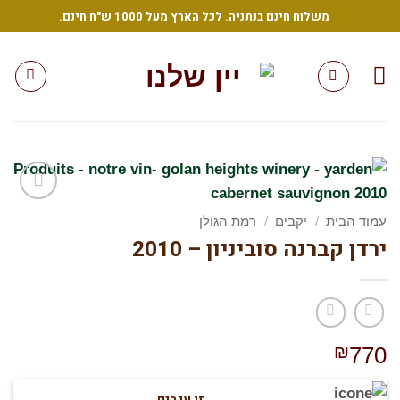
Sk
משלוח חינם בנתניה. לכל הארץ מעל 1000 ש"ח חינם.
conte
הוסף
עמוד הבית
/
יקבים
/
רמת הגולן
לרשימת
ירדן קברנה סוביניון – 2010
המשאלות
שלי
₪
770
זן ענבים