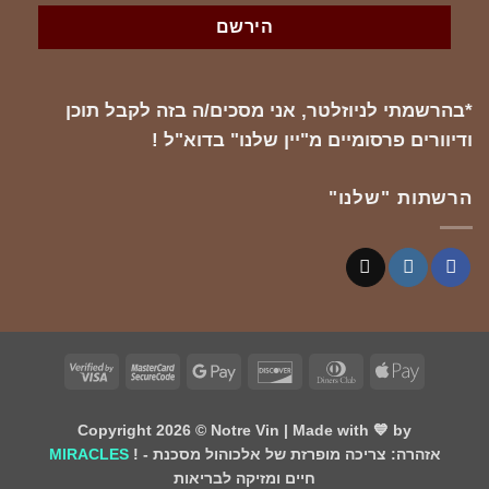
*בהרשמתי לניוזלטר, אני מסכים/ה בזה לקבל תוכן
ודיוורים פרסומיים מ"יין שלנו" בדוא"ל !
הרשתות "שלנו"
Visa
MasterCard
Google
Discover
Dinners
Apple
2
2
Pay
Club
Pay
Copyright 2026 ©
Notre Vin
| Made with 💙 by
! - אזהרה: צריכה מופרזת של אלכוהול מסכנת
MIRACLES
חיים ומזיקה לבריאות