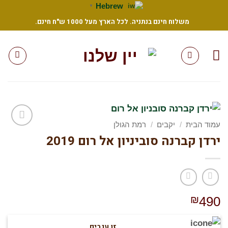
Sk
Hebrew
▼
משלוח חינם בנתניה. לכל הארץ מעל 1000 ש"ח חינם.
conte
עמוד הבית
/
יקבים
/
רמת הגולן
ירדן קברנה סוביניון אל רום 2019
הוסף
לרשימת
המשאלות
שלי
₪
490
זן ענבים