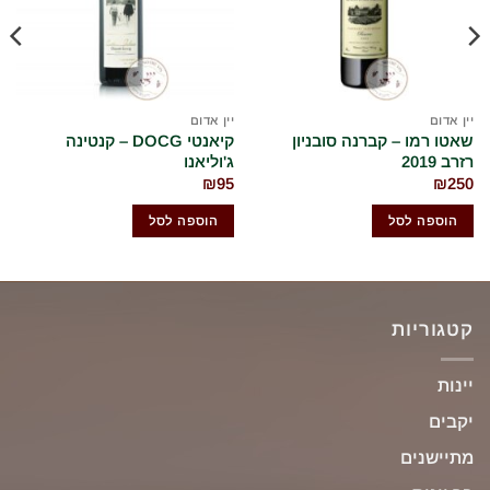
יין אדום
יין אדום
ט
שאטו רמו – קברנה סובניון
קיאנטי DOCG – קנטינה
טו
רזרב 2019
ג'וליאנו
5
₪
95
₪
250
הוספה לסל
הוספה לסל
קטגוריות
יינות
יקבים
מתיישנים