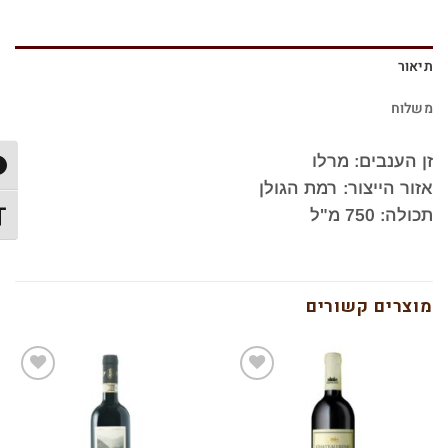
תיאור
משלוח
זן הענבים: מרלו
הפעל
אזור הייצור: רמת הגולן
תכולה: 750 מ"ל
מתג 
מוצרים קשורים
הוסף
הוסף
לרשימת
לרשימת
המשאלות
המשאלות
שלי
שלי