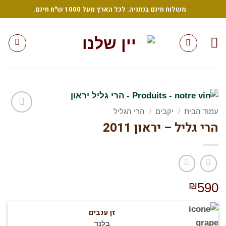
Sk
משלוח חינם בנתניה. לכל הארץ מעל 1000 ש"ח חינם.
conte
עמוד הבית
/
יקבים
/
הרי הגליל
הרי גליל – יראון 2011
הוסף
לרשימת
המשאלות
שלי
₪
590
זן ענבים
בלנד