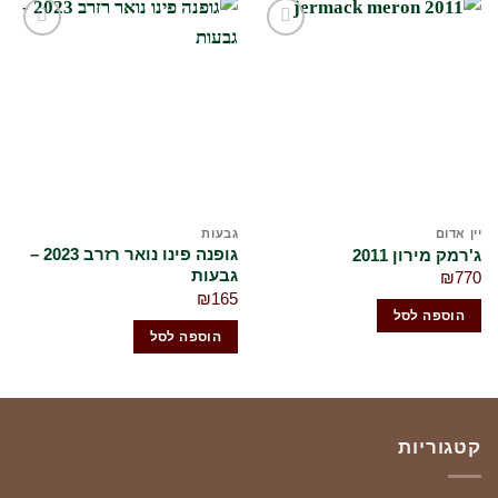
הוסף
הוסף
לרשימת
לרשימת
המשאלות
המשאלות
שלי
שלי
ין אדום
גבעות
יי
גופנה פינו נואר רזרב 2023 –
שא
'רמק מירון 2011
גבעות
רזר
₪
77
50
₪
165
הוספה לסל
הוספה לסל
קטגוריות