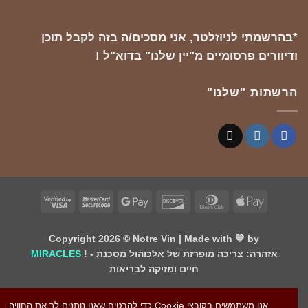
*בהרשמתי לניוזלטר, אני מסכים/ה בזה לקבל תוכן
ודיוורים פרסומיים מ"יין שלנו" בדוא"ל !
הרשתות "שלנו"
Visa
MasterCard
Google
Discover
Dinners
Apple
2
2
Pay
Club
Pay
Copyright 2026 ©
Notre Vin
| Made with 💙 by
! - אזהרה: צריכה מופרזת של אלכוהול מסכנת
MIRACLES
חיים ומזיקה לבריאות
אנו משתמשים בקובצי Cookie כדי להבטיח שאנו נותנים לך את החוויה