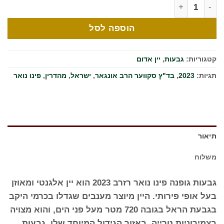
מות של גופנה פינו נואר רזרב 2023 - גבעות
הוספה לסל
קטגוריות:
גבעות
,
יין אדום
תגיות:
2023
,
בד"ץ סקווער הרב אונגאר
,
ישראל
,
מהדרין
,
פינו נואר
תיאור
משלוח
גבעות גופנה פינו נואר רזרב 2023 הוא יין אלגנטי ומאוזן
בעל אופי פירותי. היין מיוצר מענבים שגדלו בכרמי היקב
בגבעת הראל בגובה 720 מטר מעל פני הים, והוא מצויה
בצמירוניות טרייה, באזור הגידול המיוחד שלו. גבעות