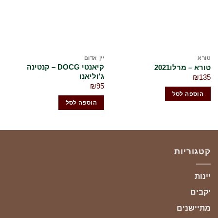
שלי
שלי
ורא
יין אדום
יי
קיאנטי DOCG – קנטינה
ורא – מרלו2021
ג'וליאנו
לה
₪
13
30
₪
95
הוספה לסל
הוספה לסל
קטגוריות
יינות
יקבים
מתיישנים