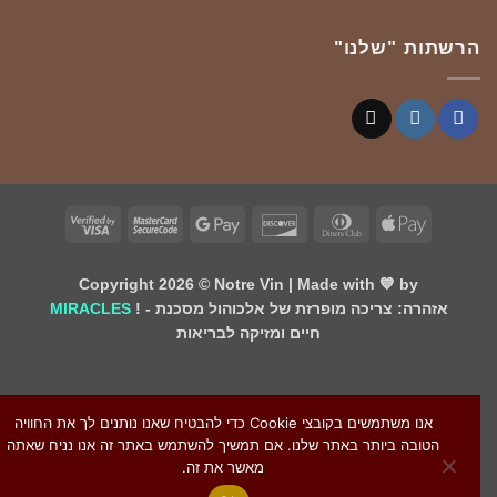
הרשתות "שלנו"
Visa
MasterCard
Google
Discover
Dinners
Apple
2
2
Pay
Club
Pay
Copyright 2026 ©
Notre Vin
| Made with 💙 by
! - אזהרה: צריכה מופרזת של אלכוהול מסכנת
MIRACLES
חיים ומזיקה לבריאות
אנו משתמשים בקובצי Cookie כדי להבטיח שאנו נותנים לך את החוויה
הטובה ביותר באתר שלנו. אם תמשיך להשתמש באתר זה אנו נניח שאתה
מאשר את זה.