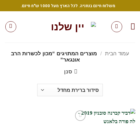
Ski
משלוח חינם בנתניה. לכל הארץ מעל 1000 ש"ח חינם.
t
conten
עמוד הבית
/
מוצרים המתויגים “מכון לכשרות הרב
אונגאר”
סנן
הוסף
לרשימת
המשאלות