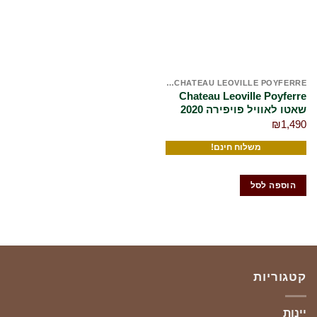
שלי
CHATEAU LEOVILLE POYFERRE שאטו לאוויל פויפרה
Chateau Leoville Poyferre
שאטו לאוויל פויפירה 2020
₪
1,490
משלוח חינם!
הוספה לסל
קטגוריות
יינות