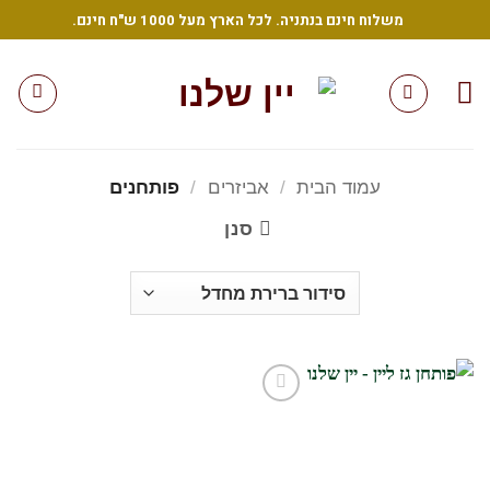
Ski
משלוח חינם בנתניה. לכל הארץ מעל 1000 ש"ח חינם.
t
conten
עמוד הבית
/
אביזרים
/
פותחנים
סנן
הוסף
לרשימת
המשאלות
שלי